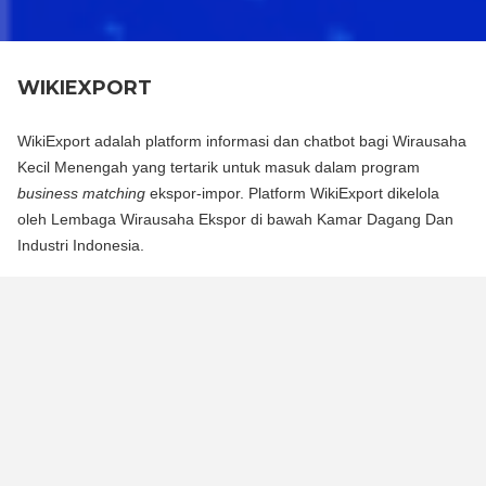
WIKIEXPORT
WikiExport adalah platform informasi dan chatbot bagi Wirausaha
Kecil Menengah yang tertarik untuk masuk dalam program
business matching
ekspor-impor. Platform WikiExport dikelola
oleh Lembaga Wirausaha Ekspor di bawah Kamar Dagang Dan
Industri Indonesia.
WikiExport adalah platform informasi dan chat bot bagi
Wirausaha Kecil Menengah yang tertarik untuk masuk dalam
program business matching ekspor-impor. Platform WikiExport
dikelola oleh Lembaga Wirausaha Ekspor di bawah Kamar
Dagang Dan Industri Indonesia.
WikiExport membantu membuka akses informasi dan
memberikan legitimasi layak ekspor bagi wirausaha.